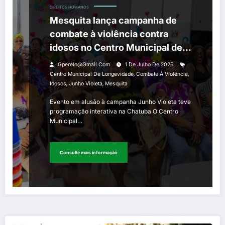
DIREITOS HUMANOS
Mesquita lança campanha de
combate à violência contra
idosos no Centro Municipal de
Longevidade
Gperelo@gmail.com
1 De Julho De 2026
,
,
Centro Municipal De Longevidade
Combate À Violência
,
,
Idosos
Junho Violeta
Mesquita
Evento em alusão à campanha Junho Violeta teve
programação interativa na Chatuba O Centro
Municipal…
Consulte mais informação