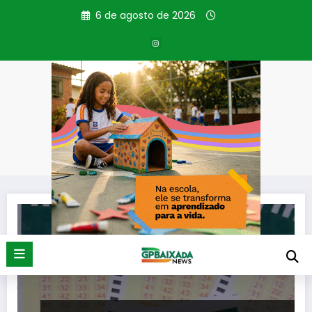
Pular
6 de agosto de 2026
para
o
conteúdo
Tag: concurso 2.989
Página inicial
concurso 2.989