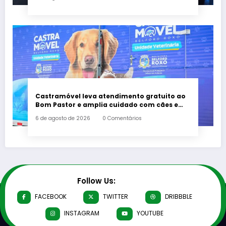
Castramóvel leva atendimento gratuito ao
Bom Pastor e amplia cuidado com cães e
gatos em Belford Roxo
6 de agosto de 2026
0 Comentários
Follow Us:
FACEBOOK
TWITTER
DRIBBBLE
INSTAGRAM
YOUTUBE