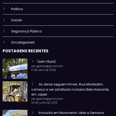
Política
Saúde
Segurança Pública
Uncategorized
POSTAGENS RECENTES
(sem título)
por gperelo@gmail.com
17 de abril de 2025
As obras seguem firmes: Rua Monteatini
começa a ser asfaltada no bairro Belo Horizonte,
em Japeri
por gperelo@gmail.com
24 de julho de 2025
‘Inclusão em Movimento’ abre a Semana