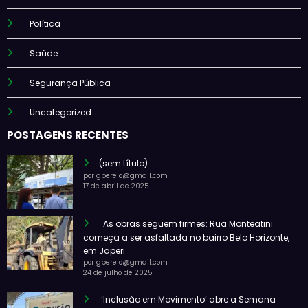
Política
Saúde
Segurança Pública
Uncategorized
POSTAGENS RECENTES
(sem título)
por gperelo@gmail.com
17 de abril de 2025
As obras seguem firmes: Rua Monteatini
começa a ser asfaltada no bairro Belo Horizonte,
em Japeri
por gperelo@gmail.com
24 de julho de 2025
‘Inclusão em Movimento’ abre a Semana