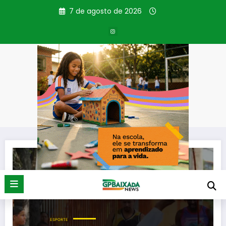
Pular
7 de agosto de 2026
para
o
conteúdo
Tag: contramestras
Página inicial
contramestras
ESPORTE