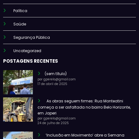
Política
Saúde
Segurança Pública
Uncategorized
POSTAGENS RECENTES
(sem título)
por gperelo@gmail.com
17 de abril de 2025
As obras seguem firmes: Rua Monteatini
começa a ser asfaltada no bairro Belo Horizonte,
em Japeri
por gperelo@gmail.com
24 de julho de 2025
‘Inclusão em Movimento’ abre a Semana