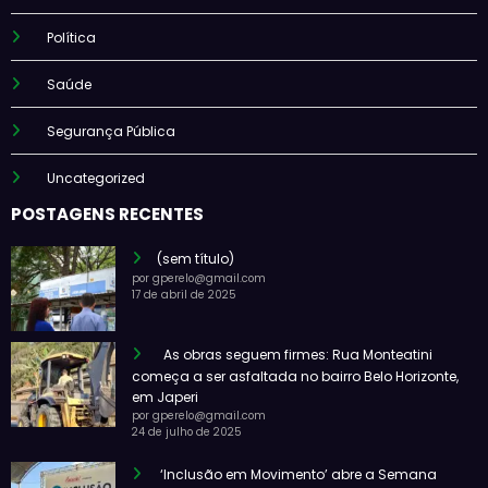
Política
Saúde
Segurança Pública
Uncategorized
POSTAGENS RECENTES
(sem título)
por gperelo@gmail.com
17 de abril de 2025
As obras seguem firmes: Rua Monteatini
começa a ser asfaltada no bairro Belo Horizonte,
em Japeri
por gperelo@gmail.com
24 de julho de 2025
‘Inclusão em Movimento’ abre a Semana