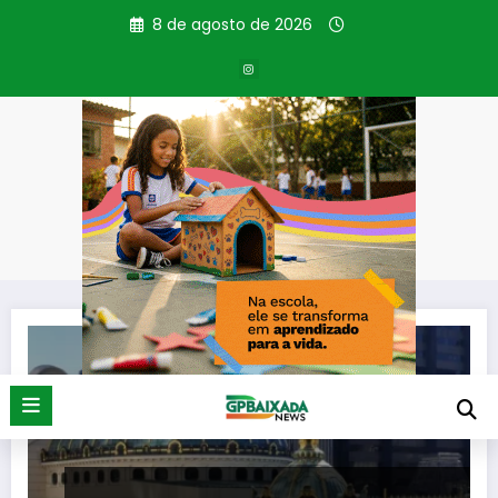
Pular
8 de agosto de 2026
para
o
conteúdo
Tag: Cultural e Artístico
Página inicial
Cultural e Artístico