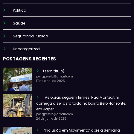
Política
Saúde
Segurança Pública
Uncategorized
POSTAGENS RECENTES
(sem título)
por gperelo@gmail.com
17 de abril de 2025
As obras seguem firmes: Rua Monteatini
começa a ser asfaltada no bairro Belo Horizonte,
em Japeri
por gperelo@gmail.com
24 de julho de 2025
‘Inclusão em Movimento’ abre a Semana