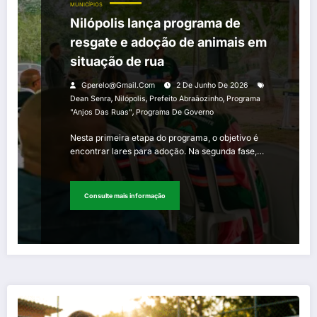
MUNICÍPIOS
Nilópolis lança programa de
resgate e adoção de animais em
situação de rua
Gperelo@gmail.com
2 De Junho De 2026
,
,
,
Dean Senra
Nilópolis
Prefeito Abraãozinho
Programa
,
"Anjos Das Ruas"
Programa De Governo
Nesta primeira etapa do programa, o objetivo é
encontrar lares para adoção. Na segunda fase,…
Consulte mais informação