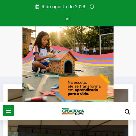
Pular
9 de agosto de 2026
para
o
conteúdo
Tag: Dean Senra
Página inicial
Dean Senra