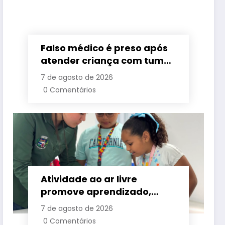
Falso médico é preso após
atender criança com tumor
cerebral na Baixada
7 de agosto de 2026
Fluminense
0 Comentários
Atividade ao ar livre
promove aprendizado,
criatividade e socialização
7 de agosto de 2026
para crianças e
0 Comentários