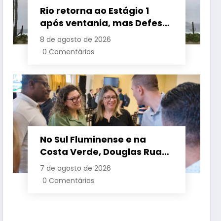
Rio retorna ao Estágio 1
após ventania, mas Defesa
Civil alerta para baixa
8 de agosto de 2026
umidade e incêndios
0 Comentários
No Sul Fluminense e na
Costa Verde, Douglas Ruas
apresenta propostas de
7 de agosto de 2026
requalificação urbana
0 Comentários