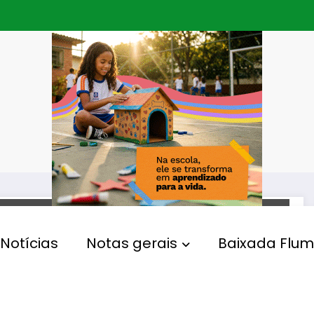
EDUCAÇÃO
Notícias
Notas gerais
Baixada Flum
Décima parcela do Programa
Pé-de-meia começa a ser
paga nesta segunda