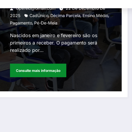
Gperelo@gmail.com
22 De Dezembro De
,
,
,
2025
CadÚnico
Décima Parcela
Ensino Médio
,
Pagamento
Pé-De-Meia
Nascidos em janeiro e fevereiro são os
primeiros a receber. O pagamento será
realizado por…
Consulte mais informação