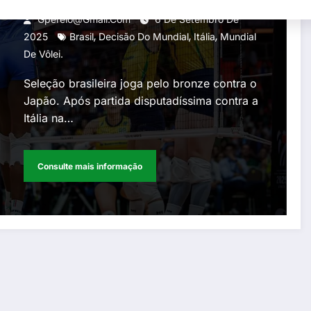
Gperelo@gmail.com
6 De Setembro De
,
,
,
2025
Brasil
Decisão Do Mundial
Itália
Mundial
De Vôlei.
Seleção brasileira joga pelo bronze contra o
Japão. Após partida disputadíssima contra a
Itália na…
Consulte mais informação