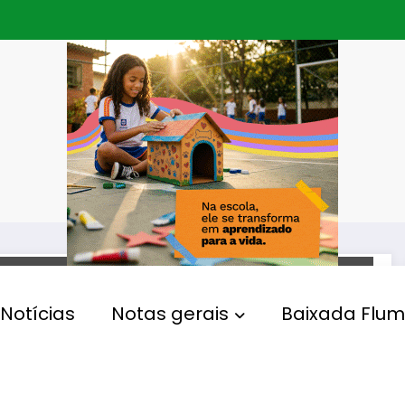
ESPORTE
Notícias
Notas gerais
Baixada Flum
Vôlei: Brasil perde para Itália
e fica fora da decisão do
Mundial