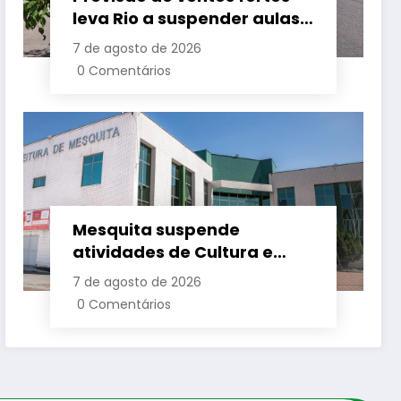
leva Rio a suspender aulas
nesta sexta
7 de agosto de 2026
0 Comentários
Mesquita suspende
atividades de Cultura e
Esporte nesta sexta-feira
7 de agosto de 2026
(7)
0 Comentários