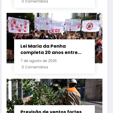
0 Comentários
Lei Maria da Penha
completa 20 anos entre
avanços e desafios
7 de agosto de 2026
0 Comentários
Previsão de ventos fortes