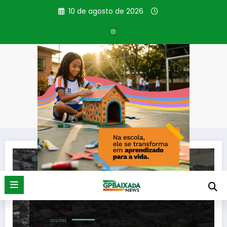
Pular
10 de agosto de 2026
para
o
conteúdo
Tag: Decretação
Página inicial
Decretação
CICLONE