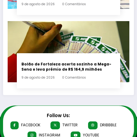
Paralímpicos Rio 2016 com a criação de um
9 de agosto de 2026
0 Comentários
mural no Parque Oeste
Bolão de Fortaleza acerta sozinho a Mega-
Sena e leva prêmio de R$ 164,9 milhões
9 de agosto de 2026
0 Comentários
Follow Us:
FACEBOOK
TWITTER
DRIBBBLE
INSTAGRAM
YOUTUBE