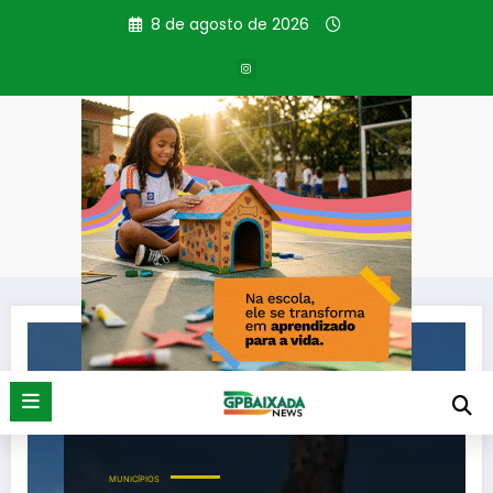
Pular
8 de agosto de 2026
para
o
conteúdo
Tag: Dedo de Deus
Página inicial
Dedo de Deus
MUNICÍPIOS