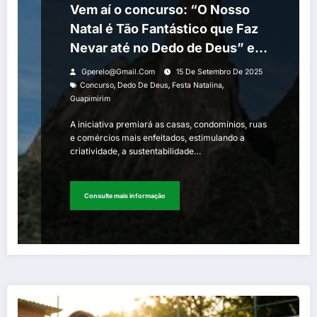
Vem aí o concurso: “O Nosso
Natal é Tão Fantástico que Faz
Nevar até no Dedo de Deus” em
Guapimirim
Gperelo@gmail.com
15 De Setembro De 2025
,
,
,
Concurso
Dedo De Deus
Festa Natalina
Guapimirim
A iniciativa premiará as casas, condomínios, ruas
e comércios mais enfeitados, estimulando a
criatividade, a sustentabilidade…
Consulte mais informação