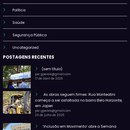
Política
Saúde
Segurança Pública
Uncategorized
POSTAGENS RECENTES
(sem título)
por gperelo@gmail.com
17 de abril de 2025
As obras seguem firmes: Rua Monteatini
começa a ser asfaltada no bairro Belo Horizonte,
em Japeri
por gperelo@gmail.com
24 de julho de 2025
‘Inclusão em Movimento’ abre a Semana