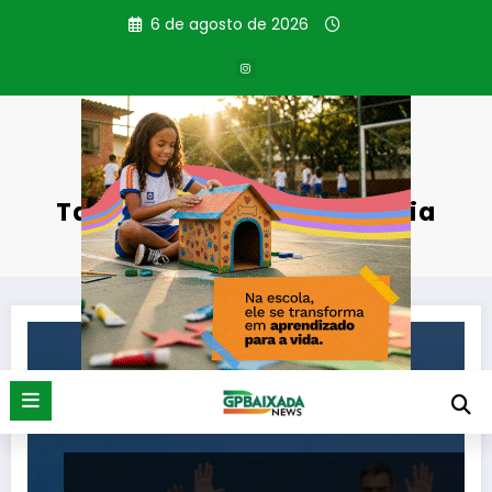
Pular
6 de agosto de 2026
para
o
conteúdo
Tag: Defesa da Democracia
Página inicial
Defesa da Democracia