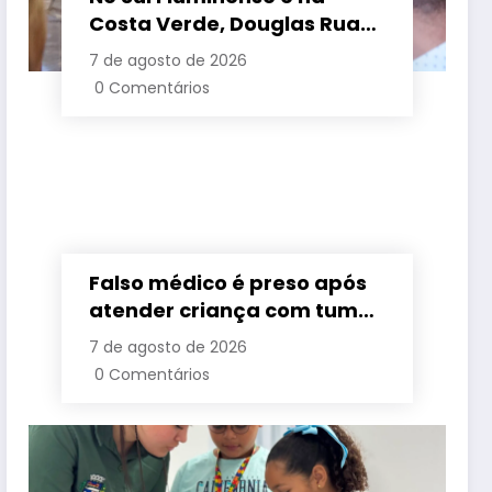
Costa Verde, Douglas Ruas
apresenta propostas de
7 de agosto de 2026
requalificação urbana
0 Comentários
Falso médico é preso após
atender criança com tumor
cerebral na Baixada
7 de agosto de 2026
Fluminense
0 Comentários