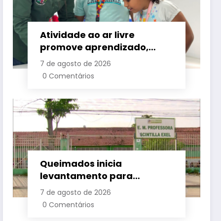
Atividade ao ar livre
promove aprendizado,
criatividade e socialização
7 de agosto de 2026
para crianças e
0 Comentários
adolescentes em Japeri
Queimados inicia
levantamento para
identificar demanda por
7 de agosto de 2026
vagas na rede municipal de
0 Comentários
ensino