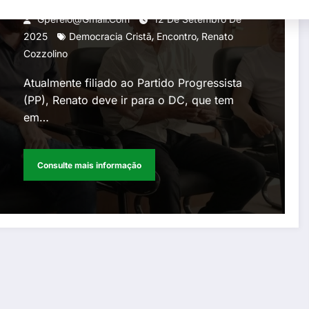
Cozzolino como nome forte
Gperelo@gmail.com
12 De Setembro De
,
,
para 2026.
2025
Democracia Cristã
Encontro
Renato
Cozzolino
Atualmente filiado ao Partido Progressista
(PP), Renato deve ir para o DC, que tem
em…
Consulte mais informação