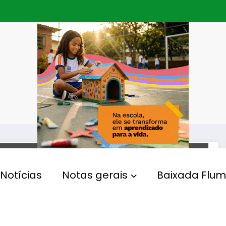
POLÍTICA
Notícias
Notas gerais
Baixada Flum
Democracia Cristã ensaia
grande virada no Rio e
projeta o prefeito Renato