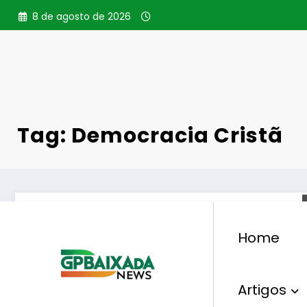
Pular
8 de agosto de 2026
para
o
conteúdo
Tag: Democracia Cristã
Home
Artigos