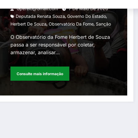
no Estado do Rio
Gperelo@gmail.com
7 De Maio De 2026
,
,
Deputada Renata Souza
Governo Do Estado
,
,
Herbert De Souza
Observatório Da Fome
Sanção
O Observatório da Fome Herbert de Souza
passa a ser responsável por coletar,
armazenar, analisar…
Consulte mais informação