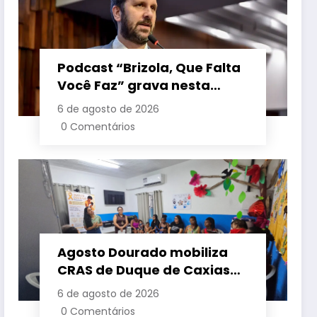
Podcast “Brizola, Que Falta
Você Faz” grava nesta
sexta-feira (7) episódio
6 de agosto de 2026
com o deputado estadual
0 Comentários
Flávio Serafini
Agosto Dourado mobiliza
CRAS de Duque de Caxias
em apoio à amamentação
6 de agosto de 2026
e à primeira infância
0 Comentários