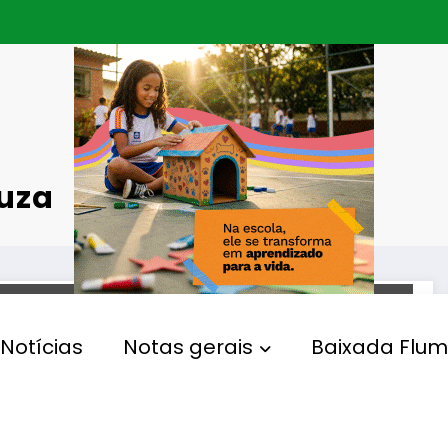
uza
AÇÃO SOCIAL
Notícias
Notas gerais
Baixada Flum
Governo do Estado sanciona
lei que cria o Observatório
da Fome Herbert de Souza