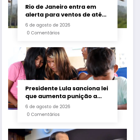
Rio de Janeiro entra em
alerta para ventos de até
110 km/h com avanço de
6 de agosto de 2026
frente fria associada a
0 Comentários
ciclone
Presidente Lula sanciona lei
que aumenta punição a
crimes digitais contra
6 de agosto de 2026
crianças é sancionada
0 Comentários