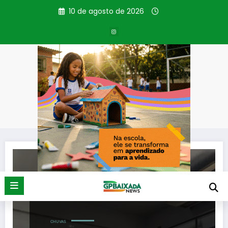
Pular
10 de agosto de 2026
para
o
conteúdo
Tag: Deslizamentos
Página inicial
Deslizamentos
CHUVAS