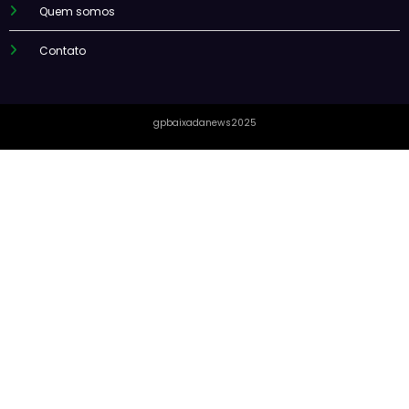
Quem somos
Contato
gpbaixadanews2025