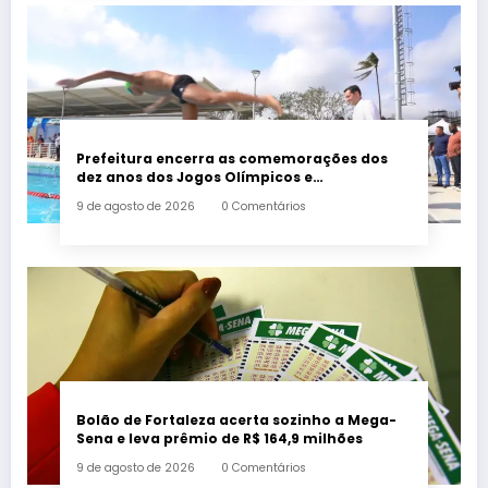
Prefeitura encerra as comemorações dos
dez anos dos Jogos Olímpicos e
Paralímpicos Rio 2016 com a criação de um
9 de agosto de 2026
0 Comentários
mural no Parque Oeste
Bolão de Fortaleza acerta sozinho a Mega-
Sena e leva prêmio de R$ 164,9 milhões
9 de agosto de 2026
0 Comentários