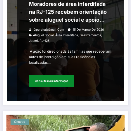
Moradores de área interditada
na RJ-125 recebem orientação
sobre aluguel social e apoio
emergencial após
Gperelo@gmail.com
15 De Março De 2026
deslizamentos causados pelas
,
,
,
Aluguel Social
Área Interditada
Deslizamentos
,
Japeri
RJ-125
deslizamentos
A ação foi direcionada às famílias que receberam
autos de interdição em suas residências
localizadas…
Consulte mais informação
Chuvas