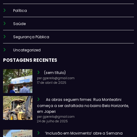
Política
Saúde
Segurança Pública
Uncategorized
POSTAGENS RECENTES
(sem título)
por gperelo@gmail.com
17 de abril de 2025
As obras seguem firmes: Rua Monteatini
começa a ser asfaltada no bairro Belo Horizonte,
em Japeri
por gperelo@gmail.com
24 de julho de 2025
‘Inclusão em Movimento’ abre a Semana