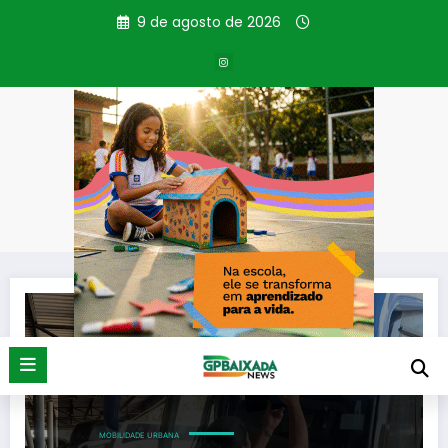
Pular
9 de agosto de 2026
para
o
conteúdo
Tag: Detro-RJ
Página inicial
Detro-RJ
MOBILIDADE URBANA