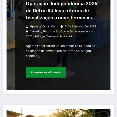
Operação ‘Independência 2025’
do Detro-RJ leva reforço de
fiscalização a nove terminais
rodoviários
Gperelo@gmail.com
5 De Setembro De 2025
,
,
Detro-RJ
Fiscalização
Operação ‘Independência
,
,
2025’
Reforço
Terminais Rodoviários
Agentes abordaram 121 coletivos resultando na
aplicação de nove autos de infração. A ação
especial,…
Consulte mais informação