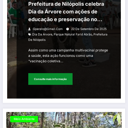
Prefeitura de Nilópolis celebra
Dia da Árvore com ações de
educação e preservação no
Parque Natural Farid Abrão
Gperelo@gmail.com
22 De Setembro De 2025
,
,
Dia Da Árvore
Parque Natural Farid Abrão
Prefeitura
De Nilópolis
Assim como uma campanha multivacinal protege
a saúde, esta ação funcionou como uma
“vacinação coletiva…
Consulte mais informação
Meio Ambiente