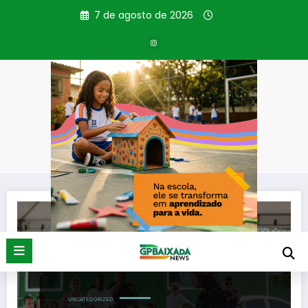
Pular
7 de agosto de 2026
para
o
conteúdo
Tag: Dia da Árvore
Página inicial
Dia da Árvore
UNCATEGORIZED