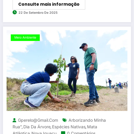
Consulte mais informação
22 De Setembro De 2025
Meio Ambiente
Gperelo@gmail.com
Arborizando Minha
Rua”
Dia Da Árvore
Espécies Nativas
Mata
,
,
,
Atlântica
Nova Iguaçu
0 Comentários
,