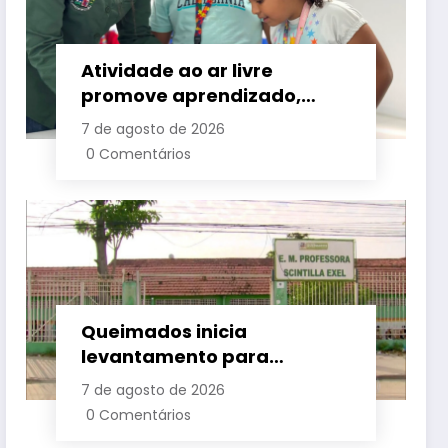
Atividade ao ar livre
promove aprendizado,
criatividade e socialização
7 de agosto de 2026
para crianças e
0 Comentários
adolescentes em Japeri
Queimados inicia
levantamento para
identificar demanda por
7 de agosto de 2026
vagas na rede municipal de
0 Comentários
ensino