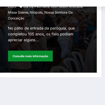
Gperelo@gmail.com
9 De Dezembro De
,
,
Dom Gilson Andrade
2025
Dia Da Padroeira
Dom Gilson Andrade
,
,
Missa Solene
Nilópolis
Nossa Senhora Da
Conceição
No pátio de entrada da paróquia, que
completou 105 anos, os fiéis podiam
apreciar alguns…
Consulte mais informação