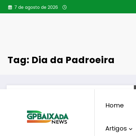
Pular
7 de agosto de 2026
para
o
conteúdo
Tag: Dia da Padroeira
Home
Artigos