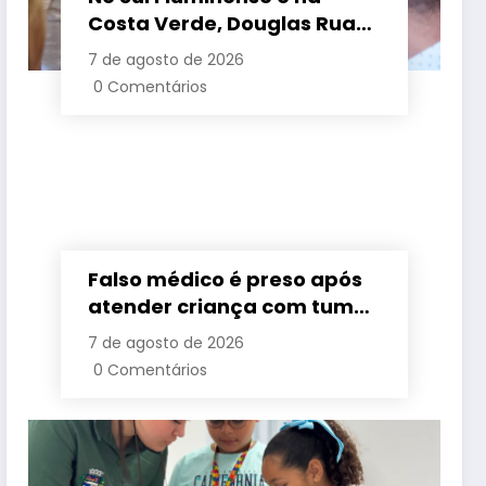
Costa Verde, Douglas Ruas
apresenta propostas de
7 de agosto de 2026
requalificação urbana
0 Comentários
Falso médico é preso após
atender criança com tumor
cerebral na Baixada
7 de agosto de 2026
Fluminense
0 Comentários