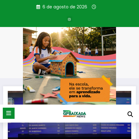
Pular
6 de agosto de 2026
para
o
conteúdo
Tag: Dia do Vereador
Página inicial
Dia do Vereador