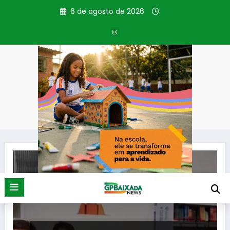
Pular
6 de agosto de 2026
para
o
conteúdo
Tag: digital
Página inicial
digital