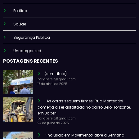
Política
Saúde
Segurança Pública
Uncategorized
POSTAGENS RECENTES
(sem título)
por gperelo@gmail.com
17 de abril de 2025
As obras seguem firmes: Rua Monteatini
começa a ser asfaltada no bairro Belo Horizonte,
em Japeri
por gperelo@gmail.com
24 de julho de 2025
‘Inclusão em Movimento’ abre a Semana