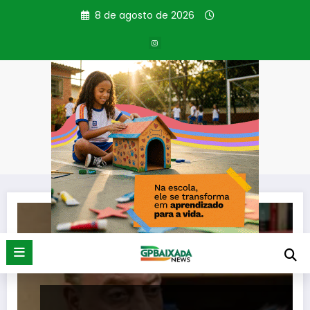
Pular
8 de agosto de 2026
para
o
conteúdo
Tag: Direção
Página inicial
Direção