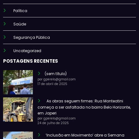
Política
Saúde
Segurança Pública
Uncategorized
POSTAGENS RECENTES
(sem título)
por gperelo@gmail.com
17 de abril de 2025
As obras seguem firmes: Rua Monteatini
começa a ser asfaltada no bairro Belo Horizonte,
em Japeri
por gperelo@gmail.com
24 de julho de 2025
‘Inclusão em Movimento’ abre a Semana