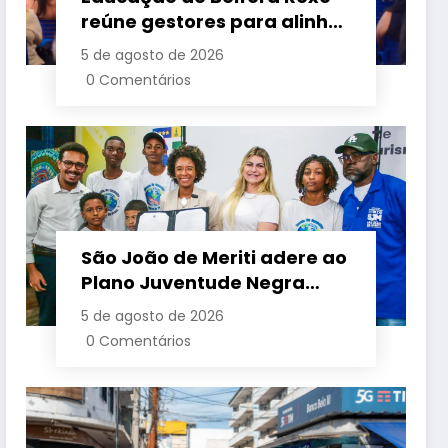
reúne gestores para alinhar
ações e fortalecer
5 de agosto de 2026
planejamento do segundo
0 Comentários
semestre
São João de Meriti adere ao
Plano Juventude Negra
Viva durante visita da
5 de agosto de 2026
ministra da Igualdade
0 Comentários
Racial