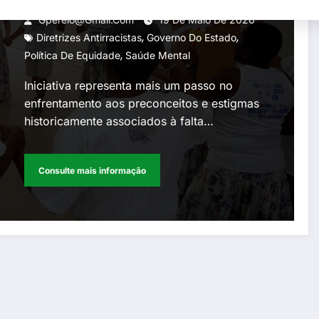
reforça política de equidade
Gperelo@gmail.com
19 De Maio De 2026
,
,
em saúde mental
Diretrizes Antirracistas
Governo Do Estado
,
Política De Equidade
Saúde Mental
Iniciativa representa mais um passo no
enfrentamento aos preconceitos e estigmas
historicamente associados à falta…
Consulte mais informação