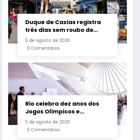
Duque de Caxias registra
três dias sem roubo de
cargas no início de agosto
5 de agosto de 2026
0 Comentários
Rio celebra dez anos dos
Jogos Olímpicos e
Paralímpicos 2016 com
5 de agosto de 2026
legado consolidado e
0 Comentários
ampliado