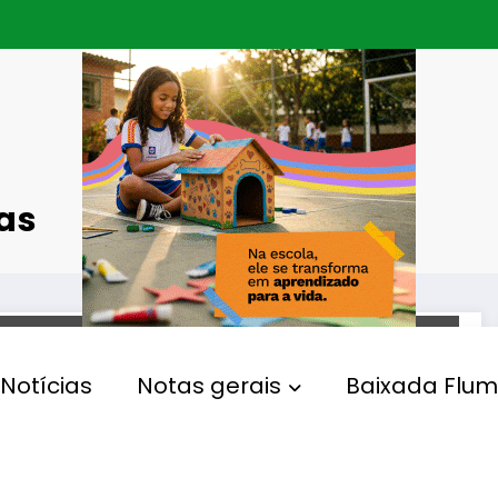
tas
SAÚDE
Notícias
Notas gerais
Baixada Flum
Resolução da Secretaria
Estadual de Saúde institui
diretrizes antirracistas e