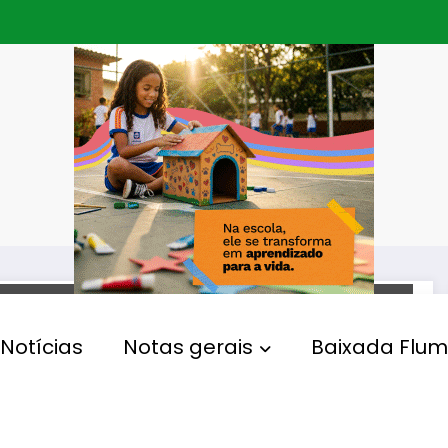
INTERNACIONAL
Notícias
Notas gerais
Baixada Flum
Presidente Lula cobra
respeito à soberania
brasileira e rejeita