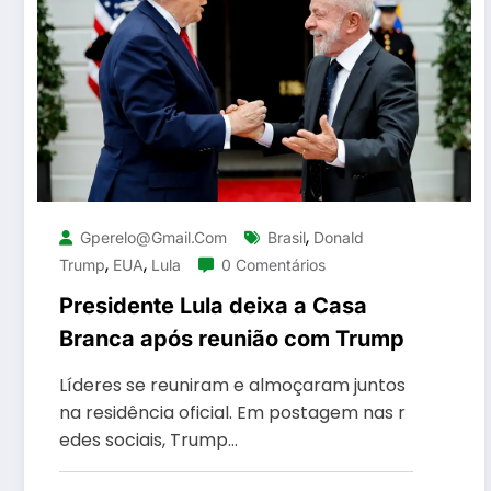
,
Gperelo@gmail.com
Brasil
Donald
,
,
Trump
EUA
Lula
0 Comentários
Presidente Lula deixa a Casa
Branca após reunião com Trump
Líderes se reuniram e almoçaram juntos
na residência oficial. Em postagem nas r
edes sociais, Trump…