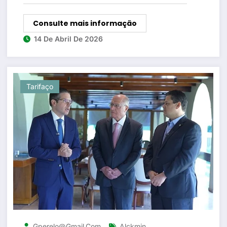
Consulte mais informação
14 De Abril De 2026
Tarifaço
,
Gperelo@gmail.com
Alckmin