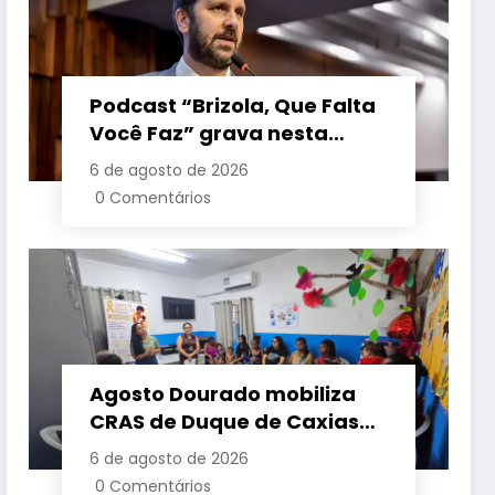
Podcast “Brizola, Que Falta
Você Faz” grava nesta
sexta-feira (7) episódio
6 de agosto de 2026
com o deputado estadual
0 Comentários
Flávio Serafini
Agosto Dourado mobiliza
CRAS de Duque de Caxias
em apoio à amamentação
6 de agosto de 2026
e à primeira infância
0 Comentários