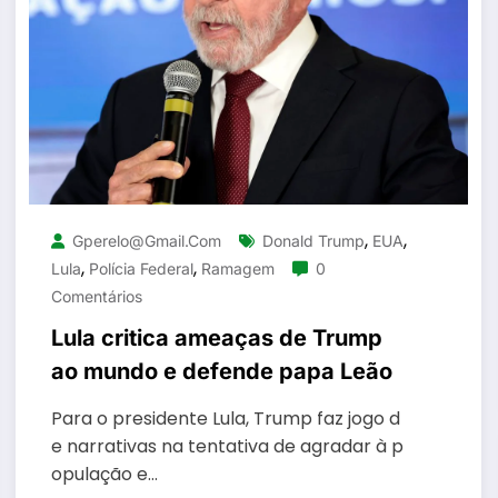
,
,
Gperelo@gmail.com
Donald Trump
EUA
,
,
Lula
Polícia Federal
Ramagem
0
Comentários
Lula critica ameaças de Trump
ao mundo e defende papa Leão
Para o presidente Lula, Trump faz jogo d
e narrativas na tentativa de agradar à p
opulação e…