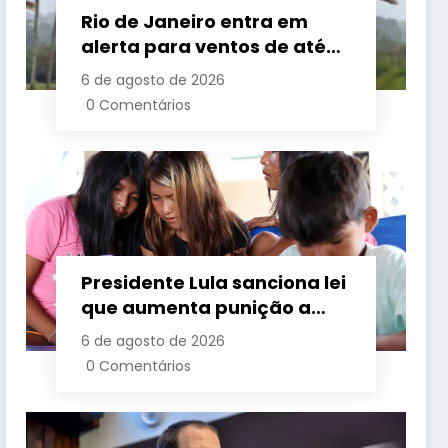
Rio de Janeiro entra em
alerta para ventos de até
110 km/h com avanço de
6 de agosto de 2026
frente fria associada a
0 Comentários
ciclone
Presidente Lula sanciona lei
que aumenta punição a
crimes digitais contra
6 de agosto de 2026
crianças é sancionada
0 Comentários