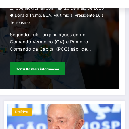
interferência dos EUA
Gperelo@gmail.com
29 De Maio De 2026
,
,
,
,
Donald Trump
EUA
Multimidia
Presidente Lula
Terrorismo
Segundo Lula, organizações como
Comando Vermelho (CV) e Primeiro
Comando da Capital (PCC) são, de…
Consulte mais informação
Política