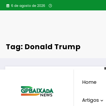
Pular
6 de agosto de 2026
para
o
conteúdo
Tag: Donald Trump
Home
Artigos