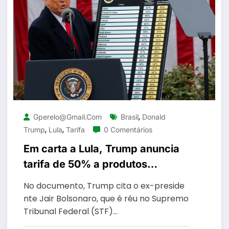
,
Gperelo@gmail.com
Brasil
Donald
,
,
Trump
Lula
Tarifa
0 Comentários
Em carta a Lula, Trump anuncia
tarifa de 50% a produtos
brasileiros
No documento, Trump cita o ex-preside
nte Jair Bolsonaro, que é réu no Supremo
Tribunal Federal (STF)…