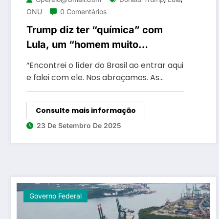
ONU
0 Comentários
Trump diz ter “química” com
Lula, um “homem muito
agradável” e anuncia encontro
“Encontrei o líder do Brasil ao entrar aqui
bilateral para a próxima semana
e falei com ele. Nos abraçamos. As…
Consulte mais informação
23 De Setembro De 2025
Governo Federal