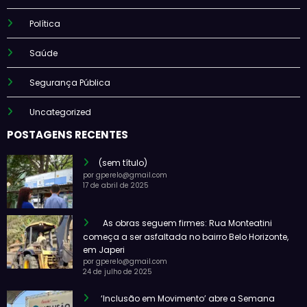
Política
Saúde
Segurança Pública
Uncategorized
POSTAGENS RECENTES
(sem título)
por gperelo@gmail.com
17 de abril de 2025
As obras seguem firmes: Rua Monteatini
começa a ser asfaltada no bairro Belo Horizonte,
em Japeri
por gperelo@gmail.com
24 de julho de 2025
‘Inclusão em Movimento’ abre a Semana