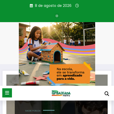
Pular
8 de agosto de 2026
para
o
conteúdo
Tag: Enfermeiro
Página inicial
Enfermeiro
SAÚDE PÚBLICA