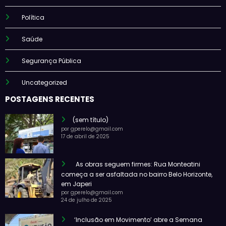
Política
Saúde
Segurança Pública
Uncategorized
POSTAGENS RECENTES
(sem título)
por gperelo@gmail.com
17 de abril de 2025
As obras seguem firmes: Rua Monteatini
começa a ser asfaltada no bairro Belo Horizonte,
em Japeri
por gperelo@gmail.com
24 de julho de 2025
‘Inclusão em Movimento’ abre a Semana