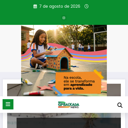
Pular
7 de agosto de 2026
para
o
conteúdo
Tag: entrega gratuita
Página inicial
entrega gratuita