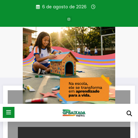
Pular
6 de agosto de 2026
para
o
conteúdo
Tag: Envenenamento
Página inicial
Envenenamento