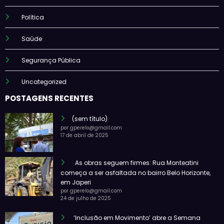
Política
Saúde
Segurança Pública
Uncategorized
POSTAGENS RECENTES
(sem título)
por gperelo@gmail.com
17 de abril de 2025
As obras seguem firmes: Rua Monteatini
começa a ser asfaltada no bairro Belo Horizonte,
em Japeri
por gperelo@gmail.com
24 de julho de 2025
‘Inclusão em Movimento’ abre a Semana