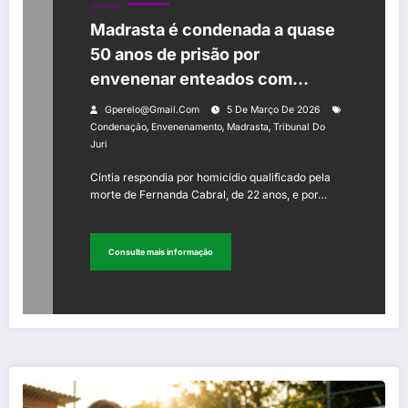
JUSTIÇA
Madrasta é condenada a quase
50 anos de prisão por
envenenar enteados com
“chumbinho” no Rio
Gperelo@gmail.com
5 De Março De 2026
,
,
,
Condenação
Envenenamento
Madrasta
Tribunal Do
Juri
Cíntia respondia por homicídio qualificado pela
morte de Fernanda Cabral, de 22 anos, e por…
Consulte mais informação