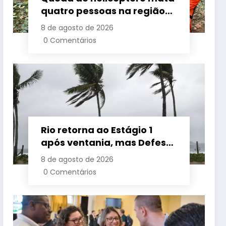
quatro pessoas na região
da Vista Chinesa, no Rio
8 de agosto de 2026
0 Comentários
Rio retorna ao Estágio 1
após ventania, mas Defesa
Civil alerta para baixa
8 de agosto de 2026
umidade e incêndios
0 Comentários