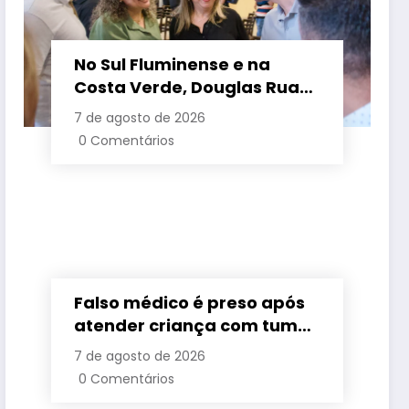
No Sul Fluminense e na
Costa Verde, Douglas Ruas
apresenta propostas de
7 de agosto de 2026
requalificação urbana
0 Comentários
Falso médico é preso após
atender criança com tumor
cerebral na Baixada
7 de agosto de 2026
Fluminense
0 Comentários