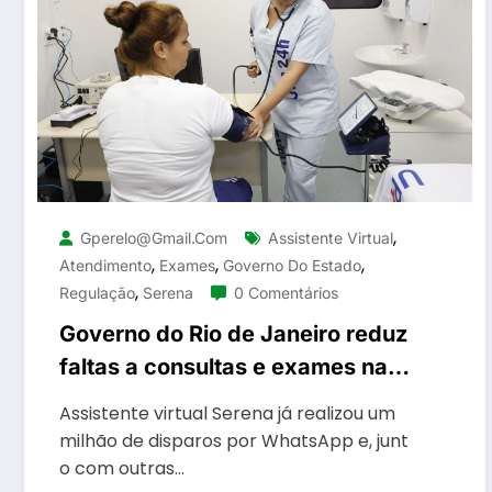
,
Gperelo@gmail.com
Assistente Virtual
,
,
,
Atendimento
Exames
Governo Do Estado
,
Regulação
Serena
0 Comentários
Governo do Rio de Janeiro reduz
faltas a consultas e exames na
rede estadual de saúde com o
Assistente virtual Serena já realizou um
uso da tecnologia
milhão de disparos por WhatsApp e, junt
o com outras…