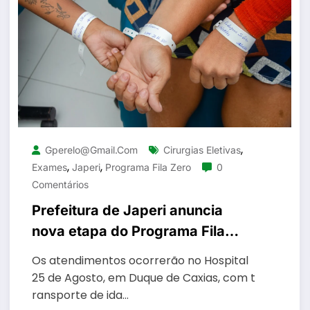
,
Gperelo@gmail.com
Cirurgias Eletivas
,
,
Exames
Japeri
Programa Fila Zero
0
Comentários
Prefeitura de Japeri anuncia
nova etapa do Programa Fila
Zero para exames e cirurgias
Os atendimentos ocorrerão no Hospital
eletivas
25 de Agosto, em Duque de Caxias, com t
ransporte de ida…