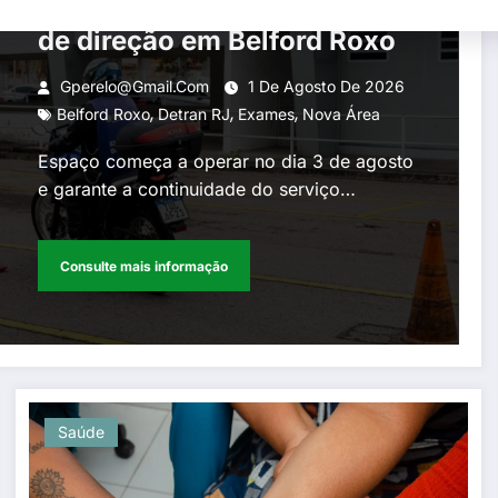
área para exames práticos
de direção em Belford Roxo
Gperelo@gmail.com
1 De Agosto De 2026
,
,
,
Belford Roxo
Detran RJ
Exames
Nova Área
Espaço começa a operar no dia 3 de agosto
e garante a continuidade do serviço…
Consulte mais informação
Saúde