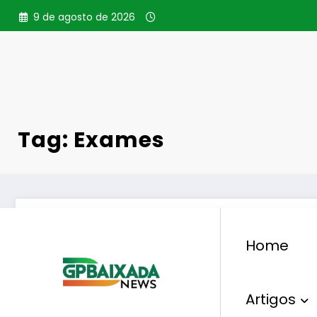
Pular
9 de agosto de 2026
para
o
conteúdo
Tag: Exames
Home
Artigos