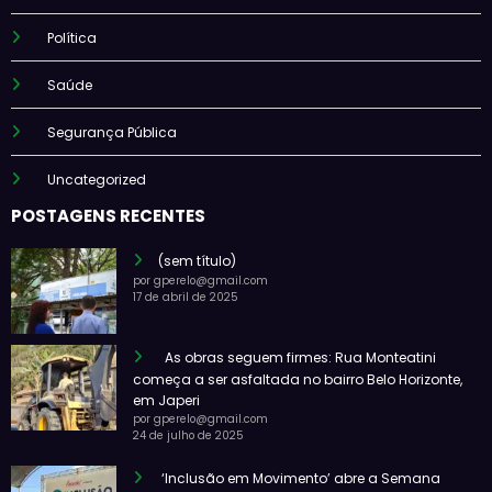
Política
Saúde
Segurança Pública
Uncategorized
POSTAGENS RECENTES
(sem título)
por gperelo@gmail.com
17 de abril de 2025
As obras seguem firmes: Rua Monteatini
começa a ser asfaltada no bairro Belo Horizonte,
em Japeri
por gperelo@gmail.com
24 de julho de 2025
‘Inclusão em Movimento’ abre a Semana