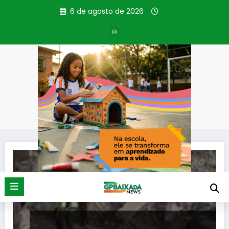
Pular
6 de agosto de 2026
para
o
conteúdo
Tag: Família brasileira
Página inicial
Família brasileira