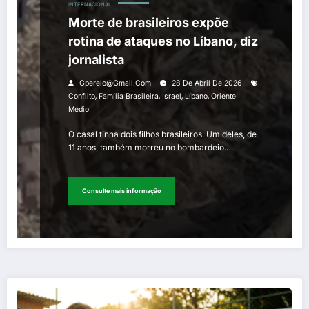
INTERNACIONAL
Morte de brasileiros expõe
rotina de ataques no Líbano, diz
jornalista
Gperelo@gmail.com
28 De Abril De 2026
,
,
,
,
Conflito
Família Brasileira
Israel
Líbano
Oriente
Médio
O casal tinha dois filhos brasileiros. Um deles, de
11 anos, também morreu no bombardeio.…
Consulte mais informação