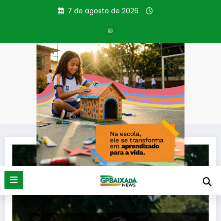
Pular
7 de agosto de 2026
para
o
conteúdo
Tag: Feerj
Página inicial
Feerj