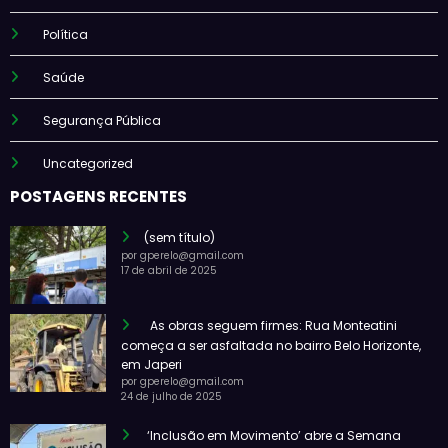
Política
Saúde
Segurança Pública
Uncategorized
POSTAGENS RECENTES
(sem título)
por gperelo@gmail.com
17 de abril de 2025
As obras seguem firmes: Rua Monteatini
começa a ser asfaltada no bairro Belo Horizonte,
em Japeri
por gperelo@gmail.com
24 de julho de 2025
‘Inclusão em Movimento’ abre a Semana