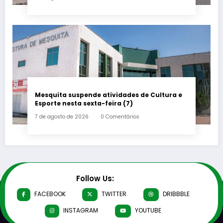
Mesquita suspende atividades de Cultura e
Esporte nesta sexta-feira (7)
7 de agosto de 2026
0 Comentários
Follow Us:
FACEBOOK
TWITTER
DRIBBBLE
INSTAGRAM
YOUTUBE