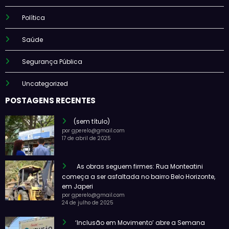
Política
Saúde
Segurança Pública
Uncategorized
POSTAGENS RECENTES
(sem título)
por gperelo@gmail.com
17 de abril de 2025
As obras seguem firmes: Rua Monteatini
começa a ser asfaltada no bairro Belo Horizonte,
em Japeri
por gperelo@gmail.com
24 de julho de 2025
‘Inclusão em Movimento’ abre a Semana