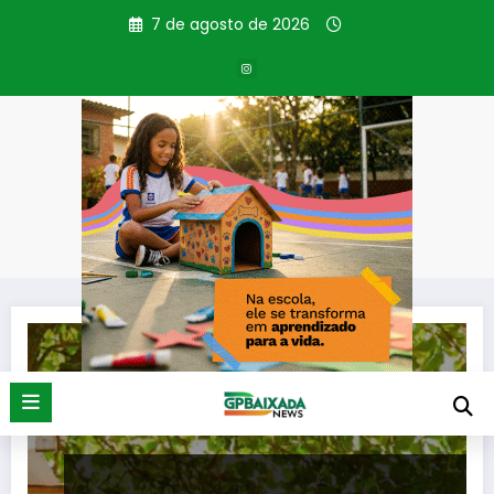
Pular
7 de agosto de 2026
para
o
conteúdo
Tag: feira criativa
Página inicial
feira criativa