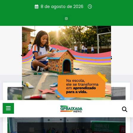
Pular
8 de agosto de 2026
para
o
conteúdo
Tag: Feirão de Empregos
Página inicial
Feirão de Empregos