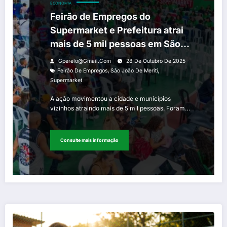
ECONOMIA
Feirão de Empregos do
Supermarket e Prefeitura atrai
mais de 5 mil pessoas em São
João de Meriti
Gperelo@gmail.com
28 De Outubro De 2025
,
,
Feirão De Empregos
São João De Meriti
Supermarket
A ação movimentou a cidade e municípios
vizinhos atraindo mais de 5 mil pessoas. Foram…
Consulte mais informação