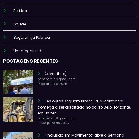
Política
Saúde
Segurança Pública
Uncategorized
POSTAGENS RECENTES
(sem título)
por gperelo@gmail.com
17 de abril de 2025
As obras seguem firmes: Rua Monteatini
começa a ser asfaltada no bairro Belo Horizonte,
em Japeri
por gperelo@gmail.com
24 de julho de 2025
‘Inclusão em Movimento’ abre a Semana