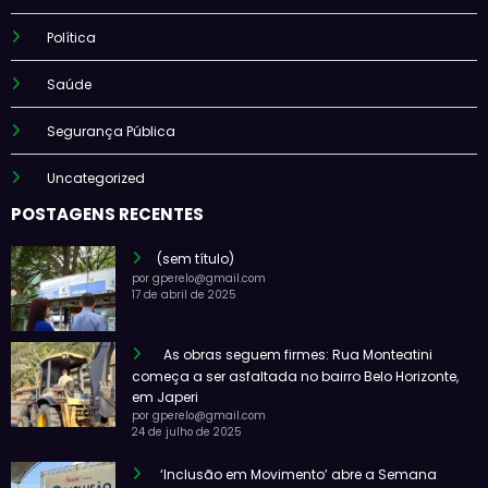
Política
Saúde
Segurança Pública
Uncategorized
POSTAGENS RECENTES
(sem título)
por gperelo@gmail.com
17 de abril de 2025
As obras seguem firmes: Rua Monteatini
começa a ser asfaltada no bairro Belo Horizonte,
em Japeri
por gperelo@gmail.com
24 de julho de 2025
‘Inclusão em Movimento’ abre a Semana