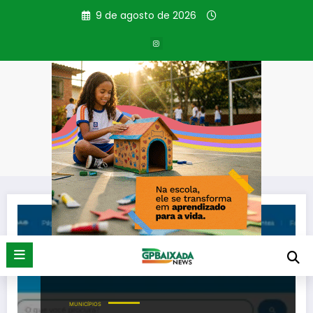
Pular
9 de agosto de 2026
para
o
conteúdo
Tag: fisco municipal
Página inicial
fisco municipal
MUNICÍPIOS