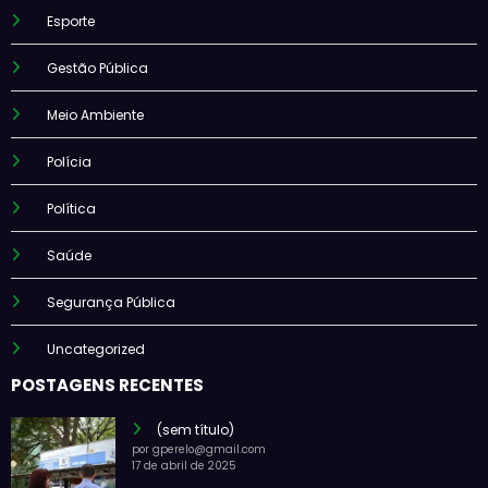
Esporte
Gestão Pública
Meio Ambiente
Polícia
Política
Saúde
Segurança Pública
Uncategorized
POSTAGENS RECENTES
(sem título)
por gperelo@gmail.com
17 de abril de 2025