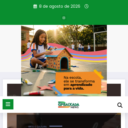
Pular
8 de agosto de 2026
para
o
conteúdo
Tag: Globo de Ouro
Página inicial
Globo de Ouro
ARTE E CULTURA