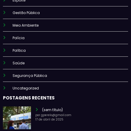
Esporte
Gestão Pública
Meio Ambiente
Polícia
Política
Saúde
Segurança Pública
Uncategorized
POSTAGENS RECENTES
(sem título)
por gperelo@gmail.com
17 de abril de 2025