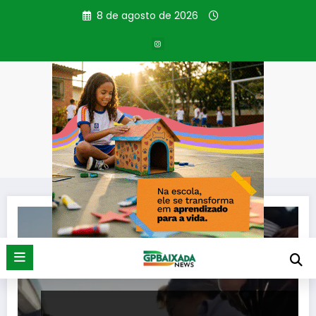
Pular
8 de agosto de 2026
para
o
conteúdo
Tag: greve e ônibus
Página inicial
greve e ônibus