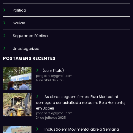
Política
Saúde
Segurança Pública
Uncategorized
POSTAGENS RECENTES
(sem título)
por gperelo@gmail.com
17 de abril de 2025
As obras seguem firmes: Rua Monteatini
começa a ser asfaltada no bairro Belo Horizonte,
em Japeri
por gperelo@gmail.com
24 de julho de 2025
‘Inclusão em Movimento’ abre a Semana