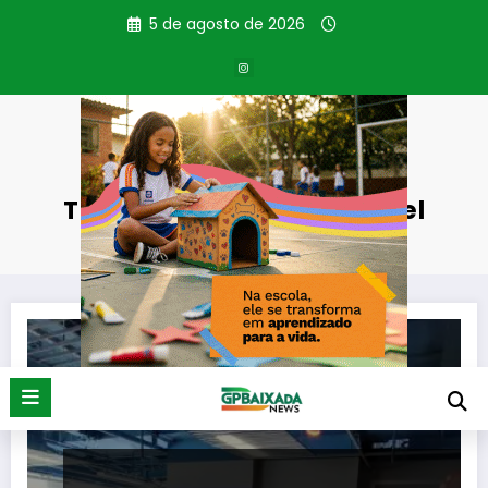
Pular
5 de agosto de 2026
para
o
conteúdo
Tag: Indústria Sustentável
Página inicial
Indústria Sustentável