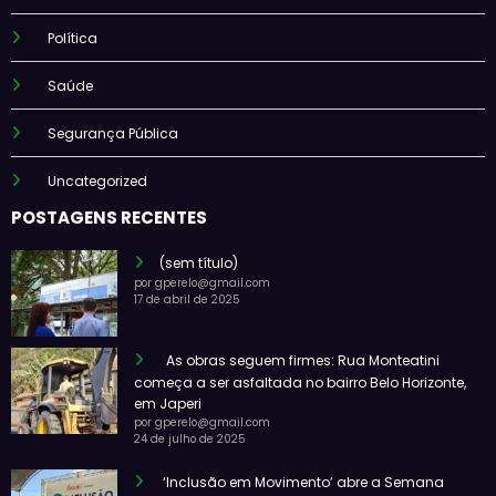
Política
Saúde
Segurança Pública
Uncategorized
POSTAGENS RECENTES
(sem título)
por gperelo@gmail.com
17 de abril de 2025
As obras seguem firmes: Rua Monteatini
começa a ser asfaltada no bairro Belo Horizonte,
em Japeri
por gperelo@gmail.com
24 de julho de 2025
‘Inclusão em Movimento’ abre a Semana