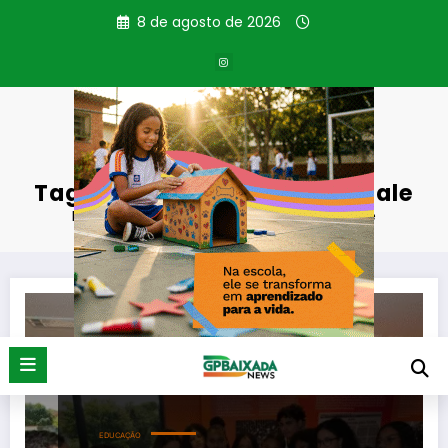
Pular
8 de agosto de 2026
para
o
conteúdo
Tag: Instituto Carlos Pasquale
Página inicial
Instituto Carlos Pasquale
EDUCAÇÃO