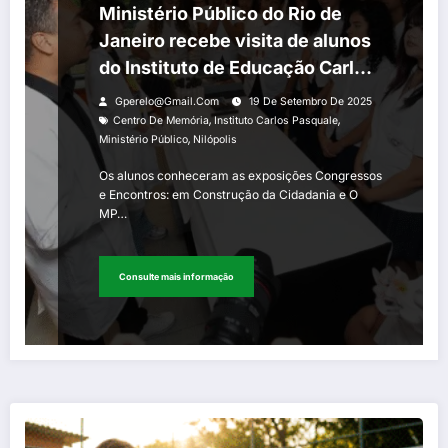
Ministério Público do Rio de
Janeiro recebe visita de alunos
do Instituto de Educação Carlos
Pasquale, de Nilópolis, por meio
Gperelo@gmail.com
19 De Setembro De 2025
do Centro de Memória
,
,
Centro De Memória
Instituto Carlos Pasquale
,
Ministério Público
Nilópolis
Os alunos conheceram as exposições Congressos
e Encontros: em Construção da Cidadania e O
MP…
Consulte mais informação