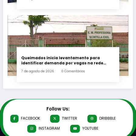
Queimados inicia levantamento para
identificar demanda por vagas na rede
municipal de ensino
7 de agosto de 2026
0 Comentários
Follow Us:
FACEBOOK
TWITTER
DRIBBBLE
INSTAGRAM
YOUTUBE