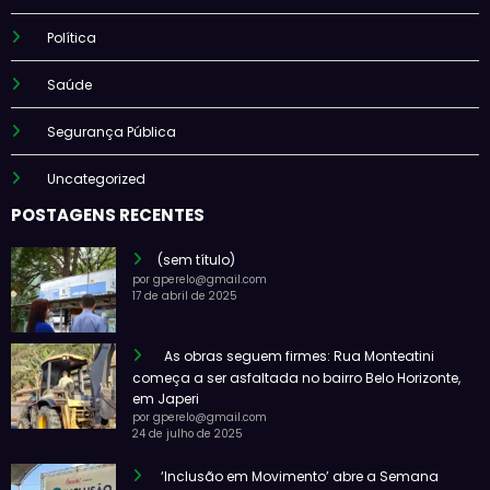
Política
Saúde
Segurança Pública
Uncategorized
POSTAGENS RECENTES
(sem título)
por gperelo@gmail.com
17 de abril de 2025
As obras seguem firmes: Rua Monteatini
começa a ser asfaltada no bairro Belo Horizonte,
em Japeri
por gperelo@gmail.com
24 de julho de 2025
‘Inclusão em Movimento’ abre a Semana