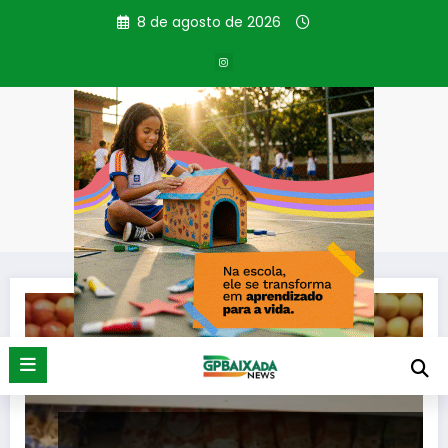
Pular
8 de agosto de 2026
para
o
conteúdo
Tag: IPCA
Página inicial
IPCA