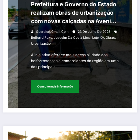
Prefeitura e Governo do Estado
realizam obras de urbanização
com novas calçadas na Avenida
Joaquim da Costa Lima
Gperelo@gmail.com
23 De Julho De 2025
,
,
,
,
Belforrd Roxo
Joaquim Da Costa Lima
Lote XV
Obras
Urbanização
A iniciativa oferece mais acessibilidade aos
belforroxenses e comerciantes da região em uma
das principais…
Consulte mais informação