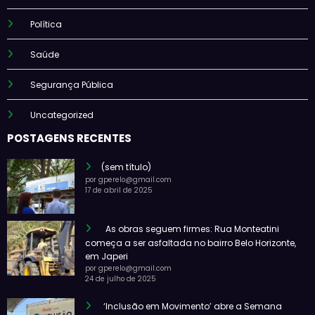
Política
Saúde
Segurança Pública
Uncategorized
POSTAGENS RECENTES
(sem título)
por gperelo@gmail.com
17 de abril de 2025
As obras seguem firmes: Rua Monteatini
começa a ser asfaltada no bairro Belo Horizonte,
em Japeri
por gperelo@gmail.com
24 de julho de 2025
‘Inclusão em Movimento’ abre a Semana