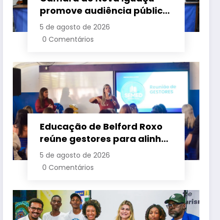
promove audiência pública
para cobrar melhorias no
5 de agosto de 2026
fornecimento de energia
0 Comentários
elétrica
Educação de Belford Roxo
reúne gestores para alinhar
ações e fortalecer
5 de agosto de 2026
planejamento do segundo
0 Comentários
semestre