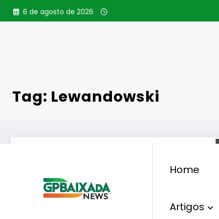
Pular
6 de agosto de 2026
para
o
conteúdo
Tag: Lewandowski
Home
Artigos