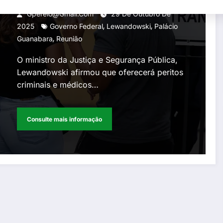
Gperelo@gmail.com
29 De Outubro De
,
,
2025
Governo Federal
Lewandowski
Palácio
,
Guanabara
Reunião
O ministro da Justiça e Segurança Pública,
Lewandowski afirmou que oferecerá peritos
criminais e médicos…
Consulte mais informação