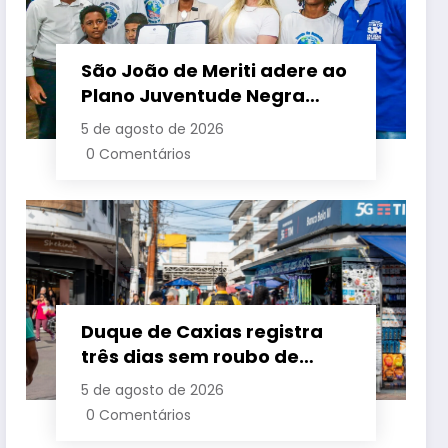
São João de Meriti adere ao
Plano Juventude Negra
Viva durante visita da
5 de agosto de 2026
ministra da Igualdade
0 Comentários
Racial
Duque de Caxias registra
três dias sem roubo de
cargas no início de agosto
5 de agosto de 2026
0 Comentários