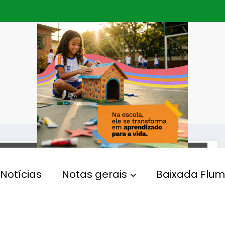
OPERAÇÃO CONTENÇÃO
Notícias
Notas gerais
Baixada Flum
Presidente Lula envia
ministros para reunião com
Castro na tarde desta quarta