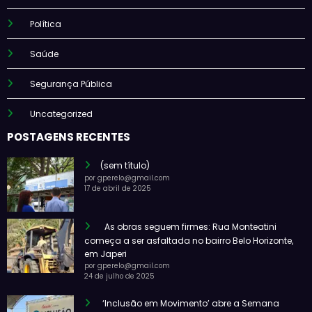
Política
Saúde
Segurança Pública
Uncategorized
POSTAGENS RECENTES
(sem título)
por gperelo@gmail.com
17 de abril de 2025
As obras seguem firmes: Rua Monteatini
começa a ser asfaltada no bairro Belo Horizonte,
em Japeri
por gperelo@gmail.com
24 de julho de 2025
‘Inclusão em Movimento’ abre a Semana