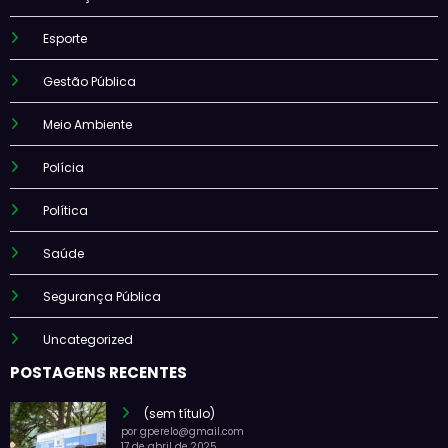
Esporte
Gestão Pública
Meio Ambiente
Polícia
Política
Saúde
Segurança Pública
Uncategorized
POSTAGENS RECENTES
(sem título)
por gperelo@gmail.com
17 de abril de 2025