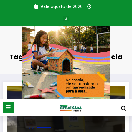
Pular
9 de agosto de 2026
para
o
conteúdo
Tag: Ministério da Previdência
Página inicial
Ministério da Previdência
INSS