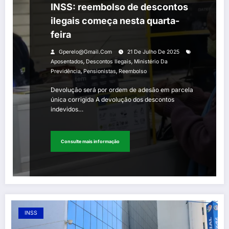
INSS: reembolso de descontos
ilegais começa nesta quarta-
feira
Gperelo@gmail.com
21 De Julho De 2025
,
,
Aposentados
Descontos Ilegais
Ministério Da
,
,
Previdência
Pensionistas
Reembolso
Devolução será por ordem de adesão em parcela
única corrigida A devolução dos descontos
indevidos…
Consulte mais informação
INSS