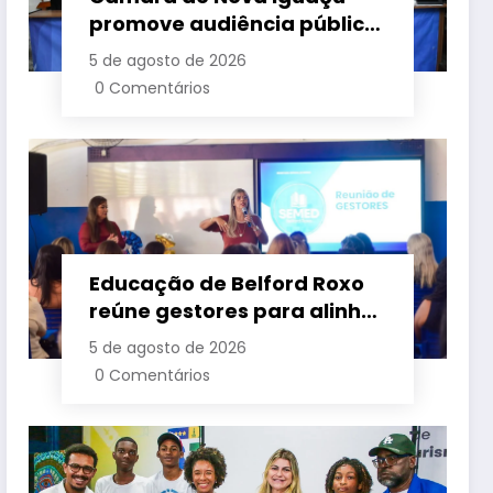
promove audiência pública
para cobrar melhorias no
5 de agosto de 2026
fornecimento de energia
0 Comentários
elétrica
Educação de Belford Roxo
reúne gestores para alinhar
ações e fortalecer
5 de agosto de 2026
planejamento do segundo
0 Comentários
semestre