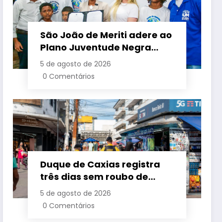
São João de Meriti adere ao
Plano Juventude Negra
Viva durante visita da
5 de agosto de 2026
ministra da Igualdade
0 Comentários
Racial
Duque de Caxias registra
três dias sem roubo de
cargas no início de agosto
5 de agosto de 2026
0 Comentários