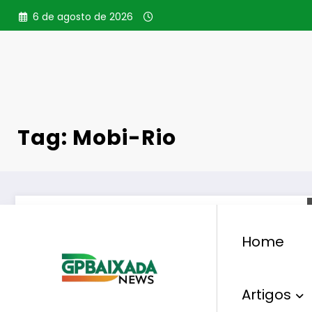
Pular
6 de agosto de 2026
para
o
conteúdo
Tag: Mobi-Rio
Home
Artigos