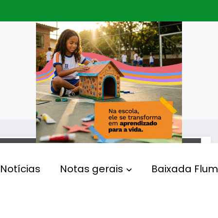
MOBILIDADE URBANA
Notícias
Notas gerais
Baixada Flum
Prefeito acompanha
primeiro dia de operação da
Mobi-Rio na Ilha do