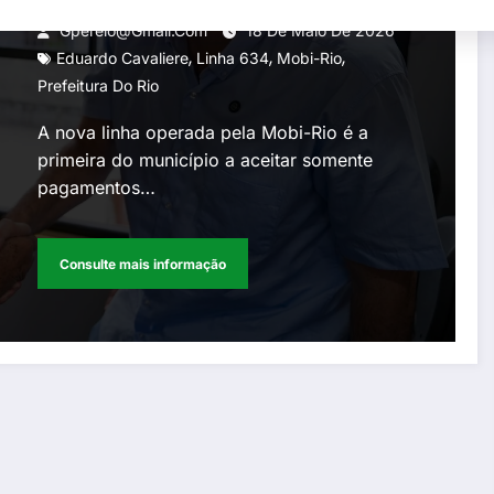
Governador
Gperelo@gmail.com
18 De Maio De 2026
,
,
,
Eduardo Cavaliere
Linha 634
Mobi-Rio
Prefeitura Do Rio
A nova linha operada pela Mobi-Rio é a
primeira do município a aceitar somente
pagamentos…
Consulte mais informação