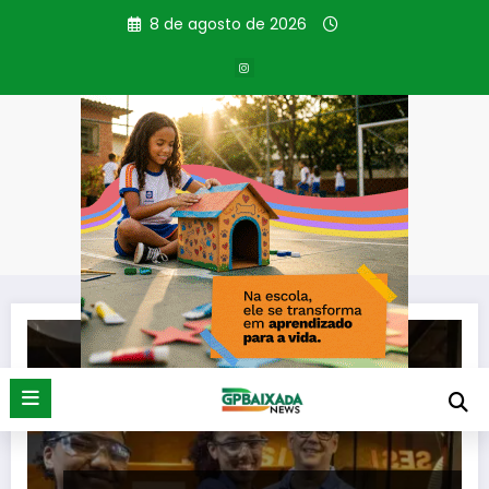
Pular
8 de agosto de 2026
para
o
conteúdo
Tag: Mundo Senai
Página inicial
Mundo Senai