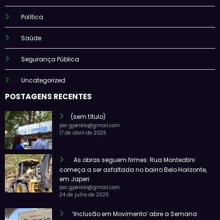
Política
Saúde
Segurança Pública
Uncategorized
POSTAGENS RECENTES
(sem título)
por gperelo@gmail.com
17 de abril de 2025
As obras seguem firmes: Rua Monteatini
começa a ser asfaltada no bairro Belo Horizonte,
em Japeri
por gperelo@gmail.com
24 de julho de 2025
‘Inclusão em Movimento’ abre a Semana