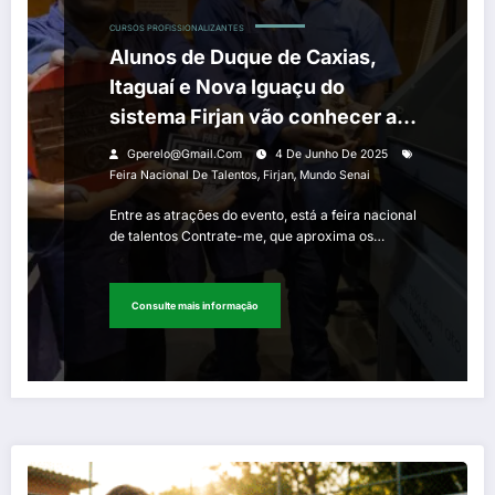
CURSOS PROFISSIONALIZANTES
Alunos de Duque de Caxias,
Itaguaí e Nova Iguaçu do
sistema Firjan vão conhecer as
novidades dos cursos técnicos
Gperelo@gmail.com
4 De Junho De 2025
oferecidos pelo Mundo Senai
,
,
Feira Nacional De Talentos
Firjan
Mundo Senai
Entre as atrações do evento, está a feira nacional
de talentos Contrate-me, que aproxima os…
Consulte mais informação