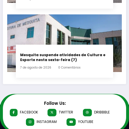
Mesquita suspende atividades de Cultura e
Esporte nesta sexta-feira (7)
7 de agosto de 2026
0 Comentários
Follow Us:
FACEBOOK
TWITTER
DRIBBBLE
INSTAGRAM
YOUTUBE