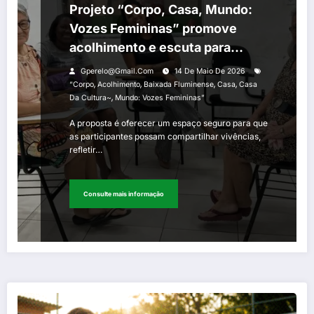
Projeto “Corpo, Casa, Mundo:
Vozes Femininas” promove
acolhimento e escuta para
mulheres na Casa da Cultura da
Gperelo@gmail.com
14 De Maio De 2026
Baixada
,
,
,
,
“Corpo
Acolhimento
Baixada Fluminense
Casa
Casa
,
Da Cultura~
Mundo: Vozes Femininas”
A proposta é oferecer um espaço seguro para que
as participantes possam compartilhar vivências,
refletir…
Consulte mais informação