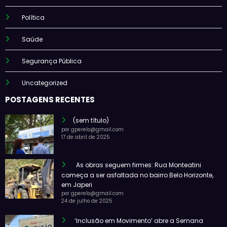
Política
Saúde
Segurança Pública
Uncategorized
POSTAGENS RECENTES
(sem título)
por gperelo@gmail.com
17 de abril de 2025
As obras seguem firmes: Rua Monteatini
começa a ser asfaltada no bairro Belo Horizonte,
em Japeri
por gperelo@gmail.com
24 de julho de 2025
‘Inclusão em Movimento’ abre a Semana