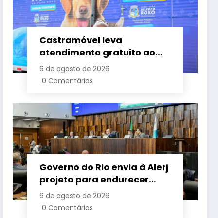
Castramóvel leva
atendimento gratuito ao
Bom Pastor e amplia
6 de agosto de 2026
cuidado com cães e gatos
0 Comentários
em Belford Roxo
Governo do Rio envia à Alerj
projeto para endurecer
combate aos grandes
6 de agosto de 2026
devedores de impostos
0 Comentários