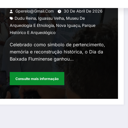
Fluminense no mapa da
Gperelo@gmail.com
30 De Abril De 2026
,
,
história nacional
Dudu Reina
Iguassu Velha
Museu De
,
,
Arqueologia E Etnologia
Nova Iguaçu
Parque
Histórico E Arqueológico
Celebrado como símbolo de pertencimento,
memória e reconstrução histórica, o Dia da
Baixada Fluminense ganhou…
Consulte mais informação