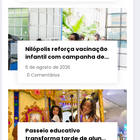
Nilópolis reforça vacinação
infantil com campanha de
multivacinação em nove
6 de agosto de 2026
postos de saúde
0 Comentários
Passeio educativo
transforma tarde de alunos