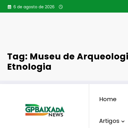
Pular
6 de agosto de 2026
para
o
conteúdo
Tag: Museu de Arqueologi
Etnologia
Home
Artigos