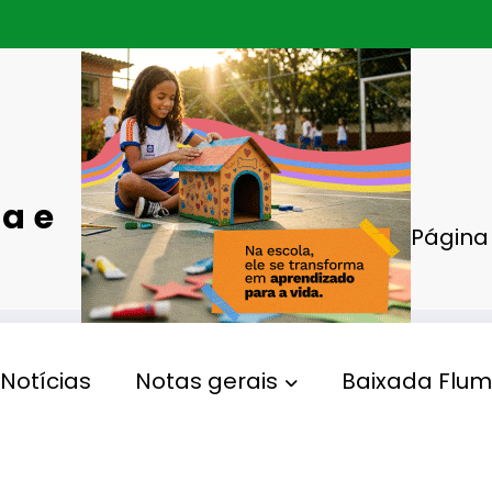
a e
Página 
Notícias
Notas gerais
Baixada Flum
CULTURA
Nova Iguaçu inaugura
museu pioneiro e
reposiciona a Baixada