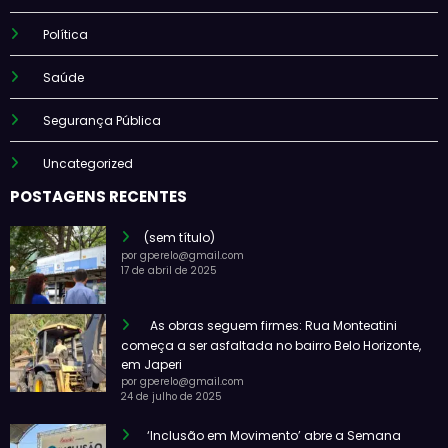
Política
Saúde
Segurança Pública
Uncategorized
POSTAGENS RECENTES
(sem título)
por gperelo@gmail.com
17 de abril de 2025
As obras seguem firmes: Rua Monteatini
começa a ser asfaltada no bairro Belo Horizonte,
em Japeri
por gperelo@gmail.com
24 de julho de 2025
‘Inclusão em Movimento’ abre a Semana