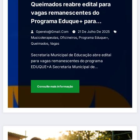
Queimados reabre edital para
vagas remanescentes do
Programa Eduque+ para
oficineiros e musicoterapeutas
Gperelo@gmail.com
21 De Julho De 2025
,
,
,
Musicoterapeutas
Oficineiros
Programa Eduque+
,
Queimados
Vagas
Secretaria Municipal de Educação abre edital
para vagas remanescentes do programa
EDUQUE+A Secretaria Municipal de…
Consulte mais informação