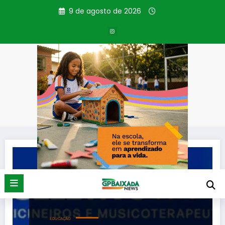
Pular
9 de agosto de 2026
para
o
conteúdo
Tag: musicoterapeutas
Página inicial
musicoterapeutas
EDUCAÇÃO