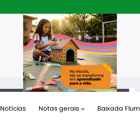
SAÚDE
Notícias
Notas gerais
Baixada Flum
Hospital Adão Pereira Nunes
(Saracuruna) vai adotar a
trombectomia mecânica no