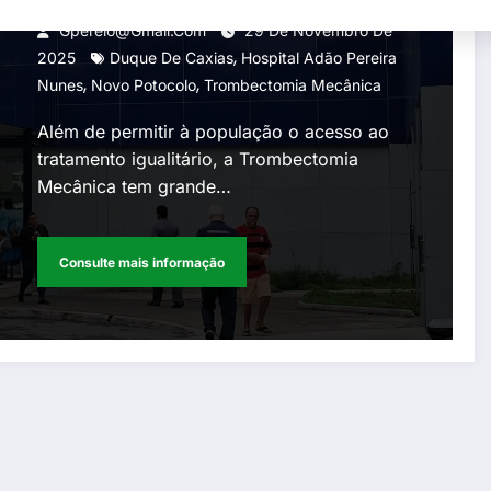
protocolo de tratamento do
Gperelo@gmail.com
29 De Novembro De
,
acidente Vascular celebra
2025
Duque De Caxias
Hospital Adão Pereira
,
,
Nunes
Novo Potocolo
Trombectomia Mecânica
isquêmico
Além de permitir à população o acesso ao
tratamento igualitário, a Trombectomia
Mecânica tem grande…
Consulte mais informação