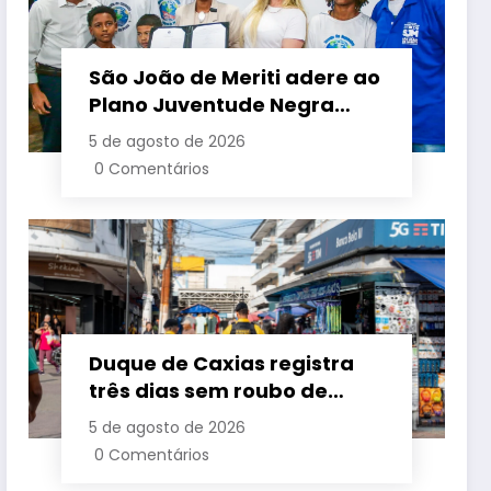
São João de Meriti adere ao
Plano Juventude Negra
Viva durante visita da
5 de agosto de 2026
ministra da Igualdade
0 Comentários
Racial
Duque de Caxias registra
três dias sem roubo de
cargas no início de agosto
5 de agosto de 2026
0 Comentários