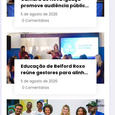
promove audiência pública
para cobrar melhorias no
5 de agosto de 2026
fornecimento de energia
0 Comentários
elétrica
Educação de Belford Roxo
reúne gestores para alinhar
ações e fortalecer
5 de agosto de 2026
planejamento do segundo
0 Comentários
semestre