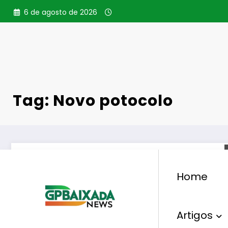
Pular
6 de agosto de 2026
para
o
conteúdo
Tag: Novo potocolo
Home
Artigos