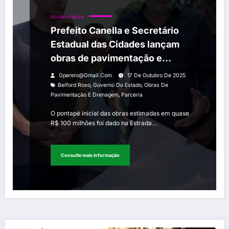
GESTÃO PÚBLICA
Prefeito Canella e Secretário
Estadual das Cidades lançam
obras de pavimentação e
drenagem de quase R$ 100
Gperelo@gmail.com
17 De Outubro De 2025
milhões em Santa Tereza e
,
,
Belford Roxo
Governo Do Estado
Obras De
,
Pavimentação E Drenagem
Parceria
Parque São José
O pontapé inicial das obras estimadas em quase
R$ 100 milhões foi dado na Estrada…
Consulte mais informação