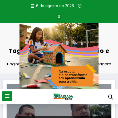
Pular
6 de agosto de 2026
para
o
conteúdo
Tag: obras de pavimentação e
drenagem
Página inicial
obras de pavimentação e drenagem