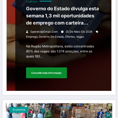
ECONOMIA
Governo do Estado divulga esta
semana 1,3 mil oportunidades
de emprego com carteira
assinada
Gperelo@gmail.com
25 De Maio De 2026
,
,
,
Emprego
Governo Do Estado
Ofertas
Vagas
Na Região Metropolitana, estão concentradas
80% das vagas: são 1.074 posições, entre as
quais 183…
Consulte mais informação
Economia