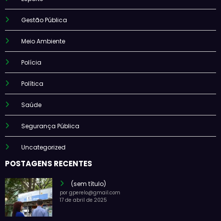
Gestão Pública
Meio Ambiente
Polícia
Política
Saúde
Segurança Pública
Uncategorized
POSTAGENS RECENTES
(sem título)
por gperelo@gmail.com
17 de abril de 2025